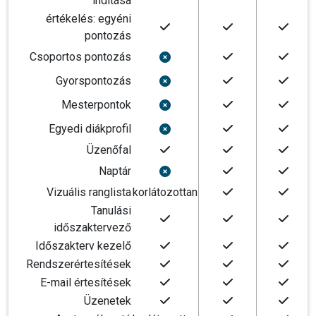
indítása
értékelés: egyéni
pontozás
Csoportos pontozás
Gyorspontozás
Mesterpontok
Egyedi diákprofil
Üzenőfal
Naptár
Vizuális ranglista
korlátozottan
Tanulási
időszaktervező
Időszakterv kezelő
Rendszerértesítések
E-mail értesítések
Üzenetek