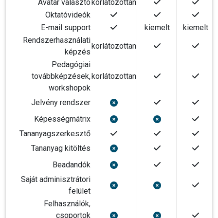
Avatar választó
korlátozottan
Oktatóvideók
E-mail support
kiemelt
kiemelt
Rendszerhasználati
korlátozottan
képzés
Pedagógiai
továbbképzések,
korlátozottan
workshopok
Jelvény rendszer
Képességmátrix
Tananyagszerkesztő
Tananyag kitöltés
Beadandók
Saját adminisztrátori
felület
Felhasználók,
csoportok