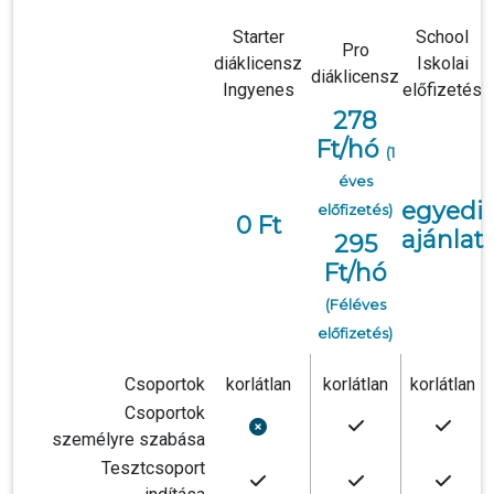
Starter
School
Pro
diáklicensz
Iskolai
diáklicensz
Ingyenes
előfizetés
278
Ft/hó
(1
éves
egyedi
előfizetés)
0 Ft
ajánlat
295
Ft/hó
(Féléves
előfizetés)
Csoportok
korlátlan
korlátlan
korlátlan
Csoportok
személyre szabása
Tesztcsoport