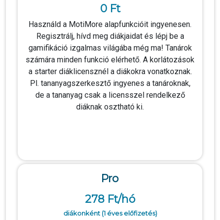
0 Ft
Használd a MotiMore alapfunkcióit ingyenesen.
Regisztrálj, hívd meg diákjaidat és lépj be a
gamifikáció izgalmas világába még ma! Tanárok
számára minden funkció elérhető. A korlátozások
a starter diáklicensznél a diákokra vonatkoznak.
Pl. tananyagszerkesztő ingyenes a tanároknak,
de a tananyag csak a licensszel rendelkező
diáknak osztható ki.
Pro
278 Ft/hó
diákonként (1 éves előfizetés)