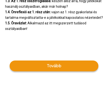
1.3. Az 1. rész összefoglalása:
készen állsz arra, hogy játékokat
használj osztályaidban, akár már holnap?
1.4. Önreflexió az 1. rész után:
vajon az 1. rész gyakorlatai és
tartalma megváltoztatta-e a játékokkal kapcsolatos nézeteidet?
1.5. Óravázlat:
Alkalmazd az itt megszerzett tudásod
osztályaidban!