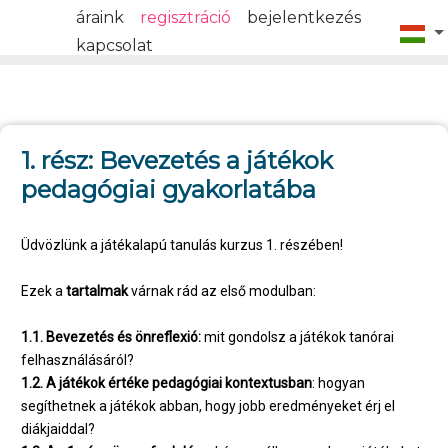
áraink
regisztráció
bejelentkezés
kapcsolat
1. rész: Bevezetés a játékok
pedagógiai gyakorlatába
Üdvözlünk a játékalapú tanulás kurzus 1. részében!
Ezek a
tartalmak
várnak rád az első modulban:
1.1.
Bevezetés és önreflexió:
mit gondolsz a játékok tanórai
felhasználásáról?
1.2. A játékok értéke pedagógiai kontextusban
: hogyan
segíthetnek a játékok abban, hogy jobb eredményeket érj el
diákjaiddal?